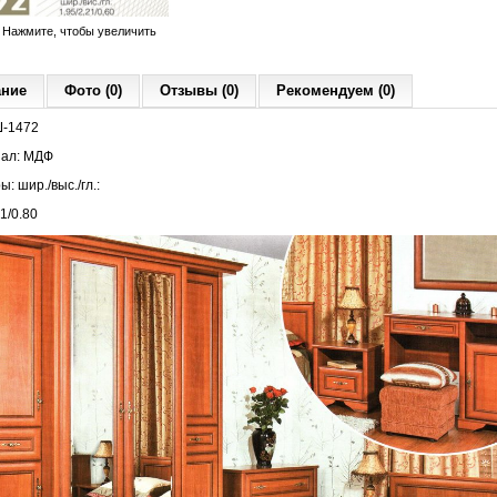
Нажмите, чтобы увеличить
ание
Фото (0)
Отзывы (0)
Рекомендуем (0)
-1472
иал: МДФ
ры:
шир./выс./гл.:
21/0.80