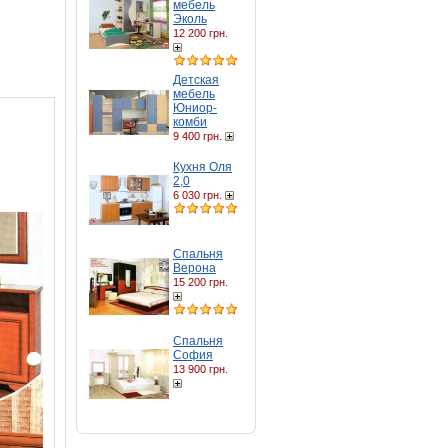
мебель
Эколь
12 200 грн.
Детская
мебель
Юниор-
комби
9 400 грн.
Кухня Оля
2,0
6 030 грн.
Спальня
Верона
15 200 грн.
Спальня
София
13 900 грн.