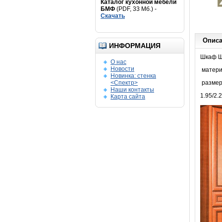
Каталог кухонной мебели
БМФ
(PDF, 33 Мб.) -
Скачать
Опис
ИНФОРМАЦИЯ
Шкаф Ш
О нас
Новости
матер
Новинка: стенка
<Спектр>
разме
Наши контакты
1.95/2.
Карта сайта