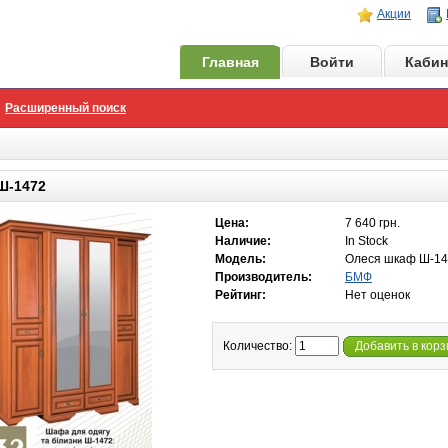
Акции
Главная
Войти
Кабин
Расширенный поиск
Ш-1472
Цена:
7 640 грн.
Наличие:
In Stock
Модель:
Олеся шкаф Ш-1
Производитель:
БМФ
Рейтинг:
Нет оценок
Количество:
Добавить в корз